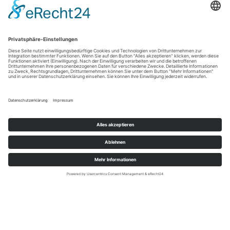
Ferienwohnung/Studio
pro Nacht
€
ab 40.50
BUCHEN
Hotel Beckmann
Ulrideshuser Str. 44
37077 Göttingen
Kontakt
Telefon (+49) 0551-209080