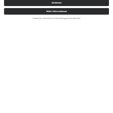
Wir nehmen Tischreservierungen nur auf
Anfrage und nach Bestätigung an.
Kinder
in Begleitung der Eltern oder Großeltern:
Bis 6 Jahre sind kostenfrei, Kinder von 7-14
zahlen die Hälfte vom Frühstückspreis.
Wir bitten um Reservierungen vorab, um einen
Platz garantieren zu können.
Zur Tischreservierung
Feiern im Weitblick