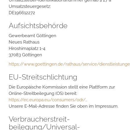
Umsatzsteuer-Identifikationsnummer gemäß § 27 a
Umsatzsteuergesetz:
DE196612272
Aufsichtsbehörde
Gewerbeamt Göttingen
Neues Rathaus
Hiroshimaplatz 1-4
37083 Göttingen
https://www.goettingen.de/rathaus/service/dienstleistun
EU-Streitschlichtung
Die Europäische Kommission stellt eine Plattform zur
Online-Streitbeilegung (OS) bereit:
https://ec.europa.eu/consumers/odr/
.
Unsere E-Mail-Adresse finden Sie oben im Impressum.
Verbraucher­streit­
beilegung/Universal­