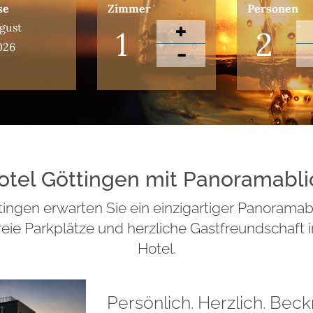
se
Zimmer
Personen
gust
026
otel Göttingen mit Panoramabli
ingen erwarten Sie ein einzigartiger Panorama
eie Parkplätze und herzliche Gastfreundschaft 
Hotel.