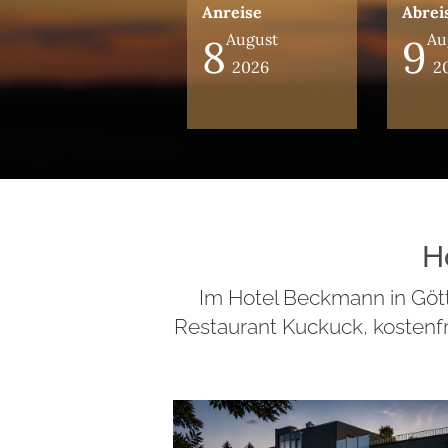
Anreise
Abrei
August
Au
8
9
2026
2
H
Im Hotel Beckmann in Gött
Restaurant Kuckuck, kostenfr