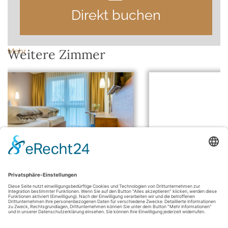
Direkt buchen
Weitere Zimmer
Mehr
t
Ferienwohnung/Studio