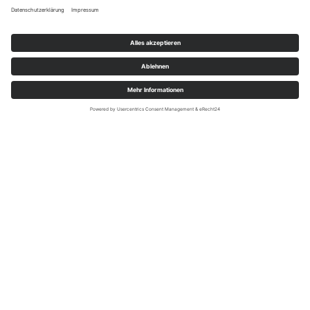
pro Nacht
€
ab 40.50
BUCHEN
Hotel Beckmann
Ulrideshuser Str. 44
37077 Göttingen
Kontakt
Telefon (+49) 0551-209080
Telefax (+49) 0551-2090810
mail@hotel-beckmann.de